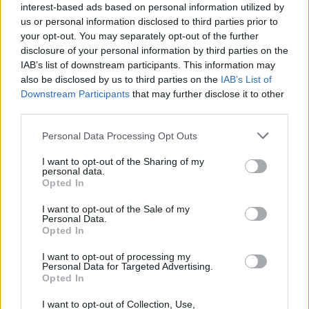
amelynek…
interest-based ads based on personal information utilized by
us or personal information disclosed to third parties prior to
your opt-out. You may separately opt-out of the further
disclosure of your personal information by third parties on the
IAB’s list of downstream participants. This information may
also be disclosed by us to third parties on the
IAB’s List of
Downstream Participants
that may further disclose it to other
third parties.
Please note that this website/app uses one or more Google
Personal Data Processing Opt Outs
services and may gather and store information including but
not limited to your visit or usage behaviour. You may click to
I want to opt-out of the Sharing of my
personal data.
grant or deny consent to Google and its third-party tags to
Opted In
use your data for below specified purposes in below Google
consent section.
I want to opt-out of the Sale of my
Personal Data.
Opted In
Recirquel @ The Times & The
I want to opt-out of processing my
Personal Data for Targeted Advertising.
Guardian
Opted In
A világhírű magyar cirkuszi társulat
I want to opt-out of Collection, Use,