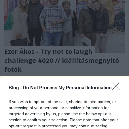
Ezer Ákos - Try not to laugh
challenge #020 // kiállításmegnyitó
fotók
PP Center Üzleti Központ
•
2020. október 21.
0
Blog -
Do Not Process My Personal Information
Az Artkartell projectspace nagy örömmel mutatta be
a feltörekvő fiatal festőművész, Ezer Ákos egyéni
If you wish to opt-out of the sale, sharing to third parties, or
kiállítását. A Try not to laugh challenge #020 című
processing of your personal or sensitive information for
anyag a legfrissebb festményeket és
targeted advertising by us, please use the below opt-out
kerámiaszobrokat mutatja be Ezer jellegzetesen
section to confirm your selection. Please note that after your
groteszk, fejtetőre állított művészeti univerzumából,
opt-out request is processed you may continue seeing