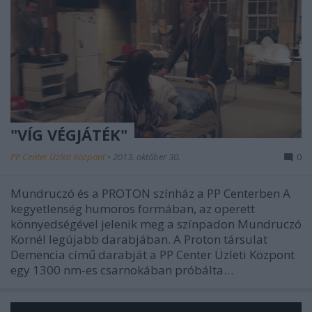
"VÍG VÉGJÁTÉK"
PP Center Üzleti Központ
•
2013. október 30.
0
Mundruczó és a PROTON színház a PP Centerben A
kegyetlenség humoros formában, az operett
könnyedségével jelenik meg a színpadon Mundruczó
Kornél legújabb darabjában. A Proton társulat
Demencia című darabját a PP Center Üzleti Központ
egy 1300 nm-es csarnokában próbálta…