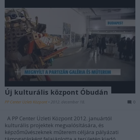
Új kulturális központ Óbudán
PP Center Üzleti Központ
•
2012. december 18.
0
A PP Center Üzleti Központ 2012. januártól
kulturális projektek megvalósítására, és
képzőművészeknek műterem céljára pályázati
támogatásként felajánlotta a területén kiadó