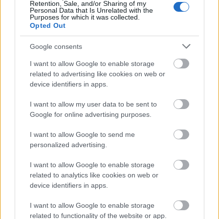
premierjének visszhangja a nemzetközi
Retention, Sale, and/or Sharing of my
sajtóban
Personal Data that Is Unrelated with the
Purposes for which it was collected.
PP Center Üzleti Központ
•
2020. október 19.
0
Opted Out
Google consents
A PP Center Üzleti Központ által támogatott
Recirquel társulat legújabb produkciója, a Solus
I want to allow Google to enable storage
Amor színpadi előadás premierje 2020. október 15-
related to advertising like cookies on web or
én került megrendezésre a MÜPA Fesztivál
device identifiers in apps.
Színházában a CAFÉ Budapest Kortárs Művészeti
Fesztivál keretein belül. Az AFP Hírügynökség
I want to allow my user data to be sent to
előadásról készített…
Google for online advertising purposes.
I want to allow Google to send me
Nálunk vendégeskedik az FKSE
personalized advertising.
gyűjtemény
I want to allow Google to enable storage
Kulturális örökség megóvása a PP Center
related to analytics like cookies on web or
támogatásával
device identifiers in apps.
PP Center Üzleti Központ
•
2014. július 08.
0
I want to allow Google to enable storage
related to functionality of the website or app.