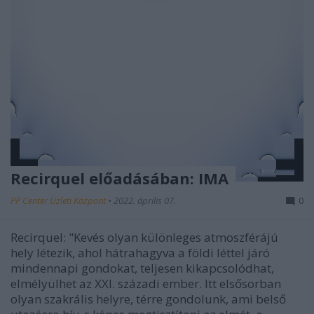
Recirquel előadásában: IMA
PP Center Üzleti Központ
•
2022. április 07.
0
Recirquel: "Kevés olyan különleges atmoszférájú
hely létezik, ahol hátrahagyva a földi léttel járó
mindennapi gondokat, teljesen kikapcsolódhat,
elmélyülhet az XXI. századi ember. Itt elsősorban
olyan szakrális helyre, térre gondolunk, ami belső