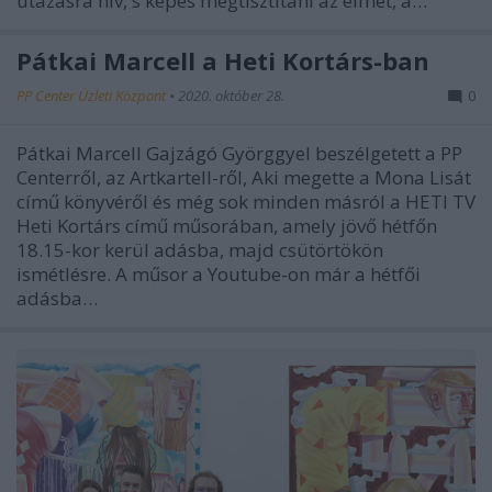
utazásra hív, s képes megtisztítani az elmét, a…
Pátkai Marcell a Heti Kortárs-ban
PP Center Üzleti Központ
•
2020. október 28.
0
Pátkai Marcell Gajzágó Györggyel beszélgetett a PP
Centerről, az Artkartell-ről, Aki megette a Mona Lisát
című könyvéről és még sok minden másról a HETI TV
Heti Kortárs című műsorában, amely jövő hétfőn
18.15-kor kerül adásba, majd csütörtökön
ismétlésre. A műsor a Youtube-on már a hétfői
adásba…