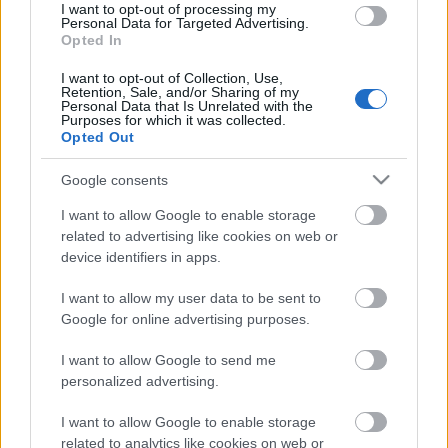
I want to opt-out of processing my
a PP Center Üzleti Központ, és biztosított számukra
Personal Data for Targeted Advertising.
tágas műtermet a Partizán Műterem és Galéria
Opted In
Pályázatán keresztül. Gubacsi Gábor (Guba) és
I want to opt-out of Collection, Use,
Babos Zsili Bertalan, ketten dolgoznak egy 1000 nm-
Retention, Sale, and/or Sharing of my
es csarnokban, inspiráló,…
Personal Data that Is Unrelated with the
Purposes for which it was collected.
Opted Out
Google consents
I want to allow Google to enable storage
related to advertising like cookies on web or
device identifiers in apps.
I want to allow my user data to be sent to
Google for online advertising purposes.
I want to allow Google to send me
PANKRÁCIÓ: Péterfy Bori – Sena
personalized advertising.
PP Center
•
2012. július 10.
0
I want to allow Google to enable storage
related to analytics like cookies on web or