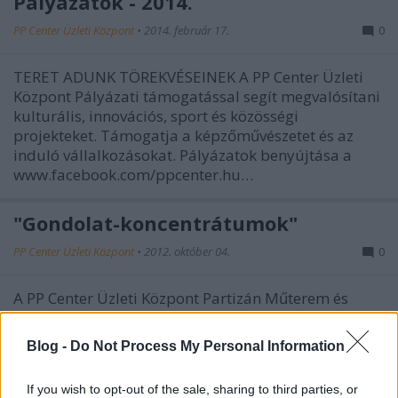
Pályázatok - 2014.
PP Center Üzleti Központ
•
2014. február 17.
0
TERET ADUNK TÖREKVÉSEINEK A PP Center Üzleti
Központ Pályázati támogatással segít megvalósítani
kulturális, innovációs, sport és közösségi
projekteket. Támogatja a képzőművészetet és az
induló vállalkozásokat. Pályázatok benyújtása a
www.facebook.com/ppcenter.hu…
"Gondolat-koncentrátumok"
PP Center Üzleti Központ
•
2012. október 04.
0
A PP Center Üzleti Központ Partizán Műterem és
Galéria Pályázat jóvoltából további két fiatal,
tehetséges művész jutott műteremhez. Tarka Niko a
Blog -
Do Not Process My Personal Information
grafikai tervezés és a fotózás mellett a festészetet
választotta eszközül arra, ami a legjobban érdekli:
If you wish to opt-out of the sale, sharing to third parties, or
az ember…