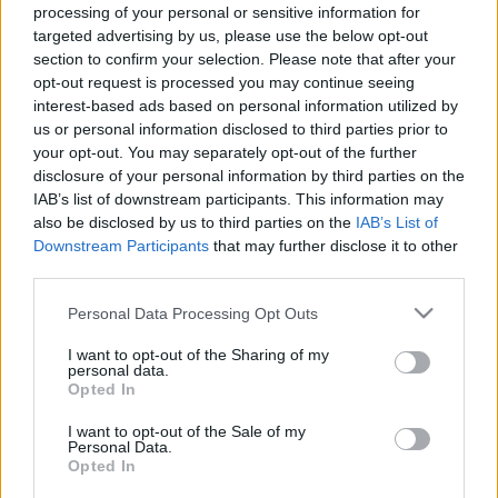
processing of your personal or sensitive information for
targeted advertising by us, please use the below opt-out
Fiatal, tehetséges művészek
section to confirm your selection. Please note that after your
opt-out request is processed you may continue seeing
felkarolása
interest-based ads based on personal information utilized by
PP Center Üzleti Központ
•
2012. augusztus 23.
0
us or personal information disclosed to third parties prior to
your opt-out. You may separately opt-out of the further
disclosure of your personal information by third parties on the
A PP Center Üzleti Központ által
IAB’s list of downstream participants. This information may
meghirdetett Partizán Műterem és Galéra
also be disclosed by us to third parties on the
IAB’s List of
Pályázaton újabb fiatal tehetségek nyertek
Downstream Participants
that may further disclose it to other
műtermeket. Benkő Lilla
third parties.
www.lillabenko.daportfolio.com Önálló kiállítások:
2011 Magyar Képzőművészeti…
Please note that this website/app uses one or more Google
Personal Data Processing Opt Outs
services and may gather and store information including but
not limited to your visit or usage behaviour. You may click to
I want to opt-out of the Sharing of my
Újabb tehetséges művészek kaptak
personal data.
grant or deny consent to Google and its third-party tags to
Opted In
pályázati támogatást
use your data for below specified purposes in below Google
consent section.
I want to opt-out of the Sale of my
PP Center Üzleti Központ
•
2012. július 24.
0
Personal Data.
Opted In
Két új fiatal, figyelemreméltó festőművészt karolt fel