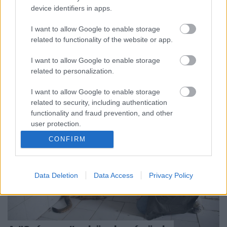
device identifiers in apps.
A Péterfy Bori & Love Band a PP Center Üzleti
Központ pályázatán 100%-os ingatlanbérleti
I want to allow Google to enable storage
támogatást nyert Csodaidő (feat. Sena) című számuk
related to functionality of the website or app.
videó klip forgatásához. A zenekar egy 16 m
belmagasságú stúdiót kapott a forgatásra, ahol egy
I want to allow Google to enable storage
pankráció ringet építettek…
related to personalization.
I want to allow Google to enable storage
related to security, including authentication
functionality and fraud prevention, and other
user protection.
CONFIRM
Data Deletion
Data Access
Privacy Policy