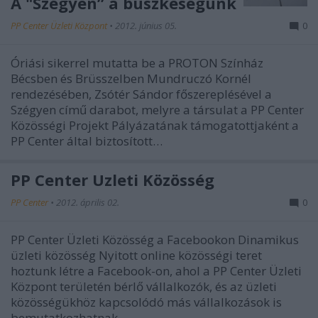
A "Szégyen” a büszkeségünk
PP Center Üzleti Központ
•
2012. június 05.
0
Óriási sikerrel mutatta be a PROTON Színház
Bécsben és Brüsszelben Mundruczó Kornél
rendezésében, Zsótér Sándor főszereplésével a
Szégyen című darabot, melyre a társulat a PP Center
Közösségi Projekt Pályázatának támogatottjaként a
PP Center által biztosított…
PP Center Üzleti Közösség
PP Center
•
2012. április 02.
0
PP Center Üzleti Közösség a Facebookon Dinamikus
üzleti közösség Nyitott online közösségi teret
hoztunk létre a Facebook-on, ahol a PP Center Üzleti
Központ területén bérlő vállalkozók, és az üzleti
közösségükhöz kapcsolódó más vállalkozások is
bemutatkozhatnak,…