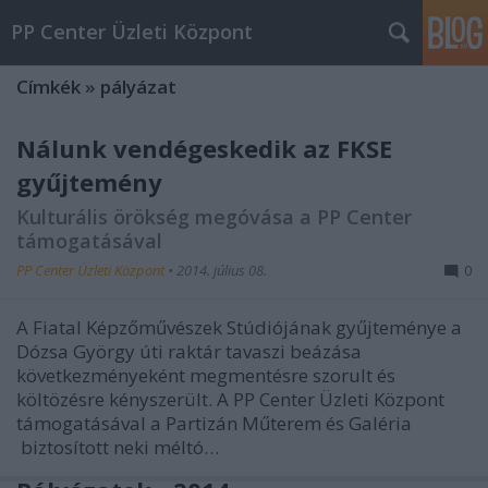
PP Center Üzleti Központ
Címkék
»
pályázat
Nálunk vendégeskedik az FKSE
gyűjtemény
Kulturális örökség megóvása a PP Center
támogatásával
PP Center Üzleti Központ
•
2014. július 08.
0
A Fiatal Képzőművészek Stúdiójának gyűjteménye a
Dózsa György úti raktár tavaszi beázása
következményeként megmentésre szorult és
költözésre kényszerült. A PP Center Üzleti Központ
támogatásával a Partizán Műterem és Galéria
biztosított neki méltó…