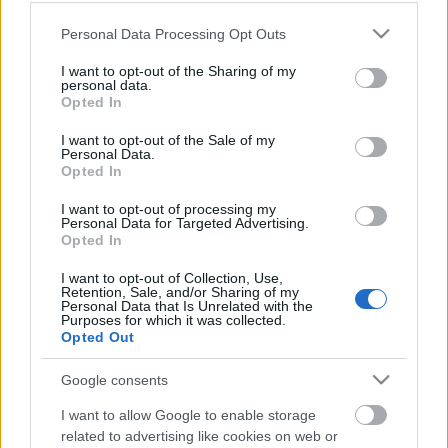
2020
Please note that this website/app uses one or more Google
Personal Data Processing Opt Outs
services and may gather and store information including but
PP Center Üzleti Központ
•
2020. október 30.
0
not limited to your visit or usage behaviour. You may click to
I want to opt-out of the Sharing of my
personal data.
grant or deny consent to Google and its third-party tags to
Ilyen volt az Artkartell standja az idei Art Market
Opted In
use your data for below specified purposes in below Google
Budapest-en Stefan Osnowski, Simon-Mazula Tibor
consent section.
I want to opt-out of the Sale of my
és David Stuart Sutherland munkáival. Fotó: Bíró
Personal Data.
Dávid
Opted In
I want to opt-out of processing my
Personal Data for Targeted Advertising.
Opted In
I want to opt-out of Collection, Use,
Retention, Sale, and/or Sharing of my
Personal Data that Is Unrelated with the
Purposes for which it was collected.
Opted Out
Google consents
I want to allow Google to enable storage
related to advertising like cookies on web or