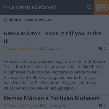
PP Center Üzleti Központ
Címkék
»
festőművészet
Gresa Márton - Fake it till you make
it
PP Center Üzleti Központ
•
2022. október 24.
0
Az Artkartell projectspace nagy örömmel mutatja be
Gresa Márton Fake it till you make it című kiállítását.
A legfiatalabb nemzedékhez tartozó Gresa nevét a
Birds of Cool kollektíva tagjaként ismerte meg a
hazai közönség. Első budapesti egyéni kiállítása
kiutat keres a tények és hazugságok…
Nemes Márton x Partizán Műterem
PP Center Üzleti Központ
•
2020. november 06.
0