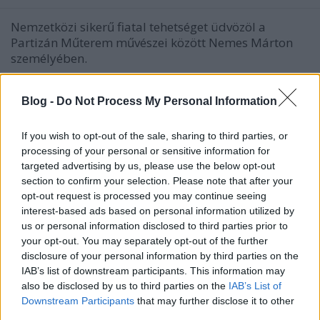
Nemzetközi sikerű fiatal tehetséget üdvözöl a
Partizán Műterem művészei között Nemes Márton
személyében.
Blog -
Do Not Process My Personal Information
If you wish to opt-out of the sale, sharing to third parties, or
processing of your personal or sensitive information for
targeted advertising by us, please use the below opt-out
section to confirm your selection. Please note that after your
opt-out request is processed you may continue seeing
interest-based ads based on personal information utilized by
us or personal information disclosed to third parties prior to
your opt-out. You may separately opt-out of the further
disclosure of your personal information by third parties on the
IAB’s list of downstream participants. This information may
also be disclosed by us to third parties on the
IAB’s List of
Downstream Participants
that may further disclose it to other
Artkartell @ Art Market Budapest
third parties.