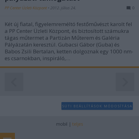
PP Center Üzleti Központ
•
2012. július 24.
0
Két új fiatal, figyelemreméltó festőművészt karolt fel
a PP Center Üzleti Központ, és biztosított számukra
tágas műtermet a Partizán Műterem és Galéria
Pályázatán keresztül. Gubacsi Gábor (Guba) és
Babos Zsili Bertalan, ketten dolgoznak egy 1000 nm-
es csarnokban, inspiráló,…
SÜTI BEÁLLÍTÁSOK MÓDOSÍTÁSA
mobil
|
teljes