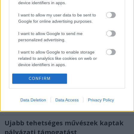
device identifiers in apps.
I want to allow my user data to be sent to
Ezer Ákos - Try not to laugh
Google for online advertising purposes.
challenge #020 // kiállításmegnyitó
I want to allow Google to send me
fotók
personalized advertising.
PP Center Üzleti Központ
•
2020. október 21.
0
I want to allow Google to enable storage
related to analytics like cookies on web or
device identifiers in apps.
Az Artkartell projectspace nagy örömmel mutatta be
a feltörekvő fiatal festőművész, Ezer Ákos egyéni
I want to allow Google to enable storage
CONFIRM
kiállítását. A Try not to laugh challenge #020 című
related to functionality of the website or app.
anyag a legfrissebb festményeket és
kerámiaszobrokat mutatja be Ezer jellegzetesen
I want to allow Google to enable storage
groteszk, fejtetőre állított művészeti univerzumából,
Data Deletion
Data Access
Privacy Policy
related to personalization.
amelynek…
I want to allow Google to enable storage
related to security, including authentication
Újabb tehetséges művészek kaptak
functionality and fraud prevention, and other
pályázati támogatást
user protection.